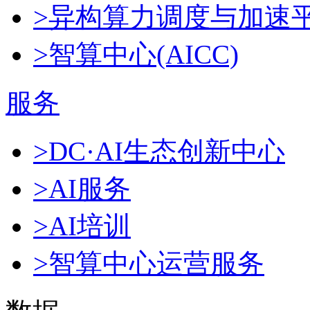
>异构算力调度与加速
>智算中心(AICC)
服务
>DC·AI生态创新中心
>AI服务
>AI培训
>智算中心运营服务