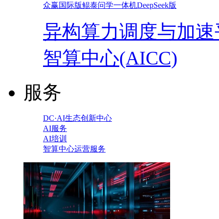
众赢国际版鲲泰问学一体机DeepSeek版
异构算力调度与加速
智算中心(AICC)
服务
DC·AI生态创新中心
AI服务
AI培训
智算中心运营服务