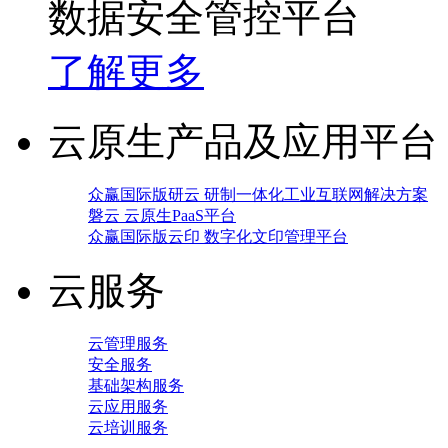
数据安全管控平台
了解更多
云原生产品及应用平台
众赢国际版研云 研制一体化工业互联网解决方案
磐云 云原生PaaS平台
众赢国际版云印 数字化文印管理平台
云服务
云管理服务
安全服务
基础架构服务
云应用服务
云培训服务