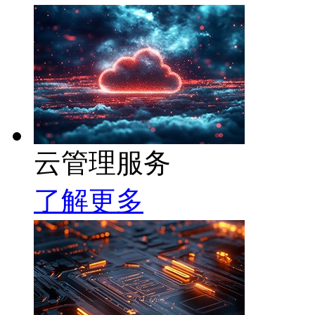
云管理服务
了解更多