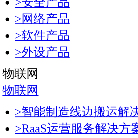
>安全产品
>网络产品
>软件产品
>外设产品
物联网
物联网
>智能制造线边搬运解
>RaaS运营服务解决方