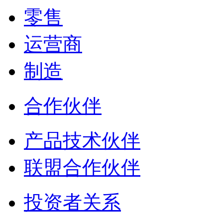
零售
运营商
制造
合作伙伴
产品技术伙伴
联盟合作伙伴
投资者关系