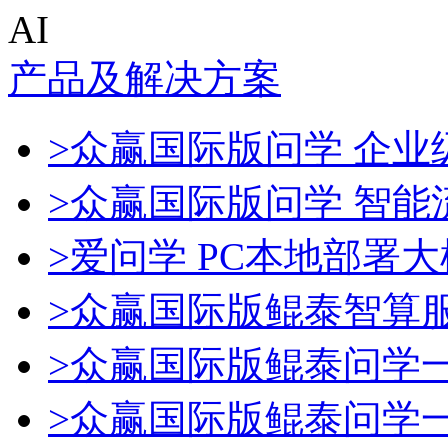
AI
产品及解决方案
>众赢国际版问学 企业级
>众赢国际版问学 智能
>爱问学 PC本地部署
>众赢国际版鲲泰智算
>众赢国际版鲲泰问学
>众赢国际版鲲泰问学一体